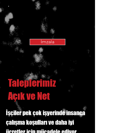
Taleplerimiz Net
İmzala
Artık Yeter!
Taleplerimiz
Açık ve Net
İşçiler pek çok işyerinde insanca
çalışma koşulları ve daha iyi
ücretler için mücadele ediyor.