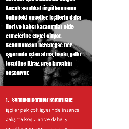
Ancak sendikal örgütlenmenin
önündeki engeller, işçilerin daha
ileri ve kalıcı kazanımlar elde
etmelerine engel oluyor.
Sendikalaşan neredeyse her
işyerinde işten atma, baskı, yetki
tespitine itiraz, grev kırıcılığı
yaşanıyor.
1. Sendikal Barajlar Kaldırılsın!
İşçiler pek çok işyerinde insanca
çalışma koşulları ve daha iyi
ücretler için mücadele ediyor.