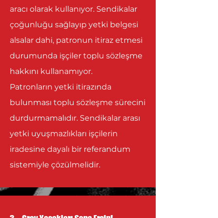
aracı olarak kullanıyor. Sendikalar
çoğunluğu sağlayıp yetki belgesi
alsalar dahi, patronun itiraz etmesi
durumunda işçiler toplu sözleşme
hakkını kullanamıyor.
Patronların yetki itirazında
bulunması toplu sözleşme sürecini
durdurmamalıdır. Sendikalar arası
yetki uyuşmazlıkları işçilerin
iradesine dayalı bir referandum
sistemiyle çözülmelidir.